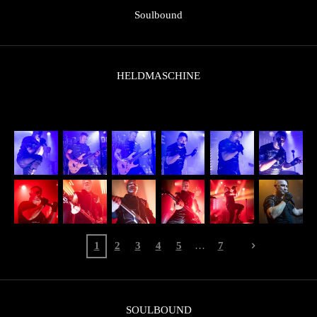
Soulbound
HELDMASCHINE
1
2
3
4
5
7
SOULBOUND