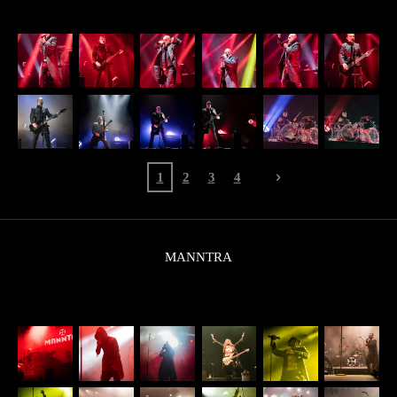
1
2
3
4
MANNTRA