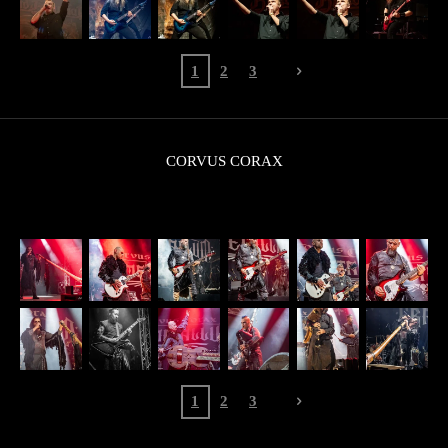
1
2
3
CORVUS CORAX
1
2
3